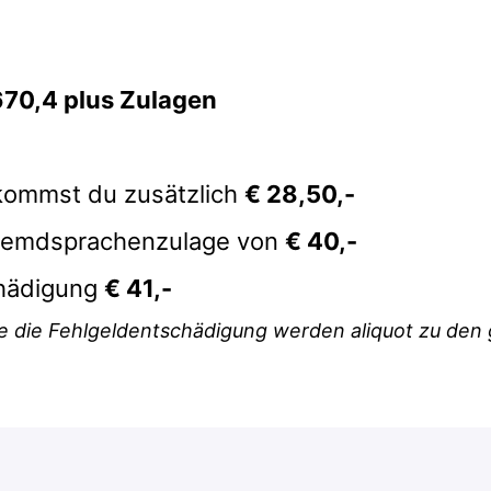
670,4 plus Zulagen
kommst du zusätzlich
€ 28,50,-
 Fremdsprachenzulage von
€ 40,-
chädigung
€ 41,-
 die Fehlgeldentschädigung werden aliquot zu den 
einen Sommer voller Abwechslung, Erfahrung u