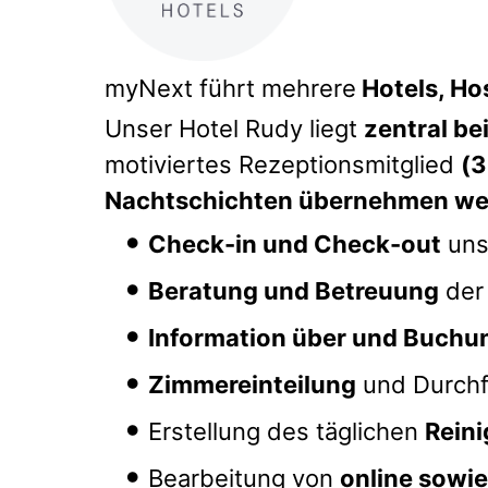
myNext führt mehrere
Hotels, Ho
Unser Hotel Rudy liegt
zentral b
motiviertes Rezeptionsmitglied
(
Nachtschichten übernehmen we
Check-in und Check-out
unse
Beratung und Betreuung
der
Information über und Buchu
Zimmereinteilung
und Durch
Erstellung des täglichen
Rein
Bearbeitung von
online sowi