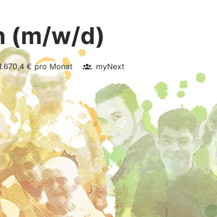
n (m/w/d)
1.670,4 € pro Monat
myNext