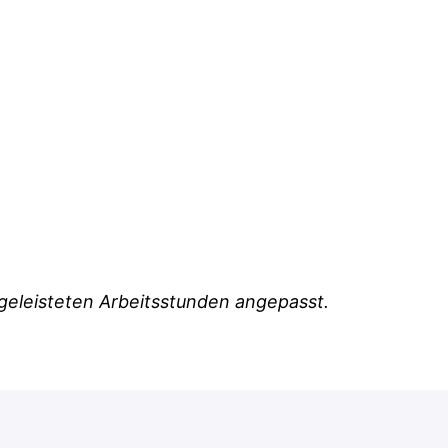
geleisteten Arbeitsstunden angepasst.
nd Spaß in einem großartigen Team.